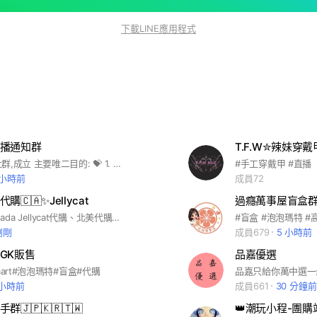
下載LINE應用程式
播通知群
T.F.W✮辣妹穿戴
💝靚亮直播社群,成立 主要唯二目的: 💝 1. 🌼定期及不定期,傳送 直播間相關活動及產品訊息🌼 2. 🌼可以良性 ”正能量” 互動分享🌼
#手工穿戴甲 #直播
 小時前
成員72
🇨🇦✨Jellycat
過癮萬事屋盲盒
IG: milyincanada Jellycat代購、北美代購、歐洲代購
#盲盒 #泡泡瑪特 #
剛剛
成員679
5 小時前
GK販售
品嘉優選
mart#泡泡瑪特#盲盒#代購
 小時前
成員661
30 分鐘前
🇯🇵🇰🇷🇹🇼
👑潮玩小程-團購站