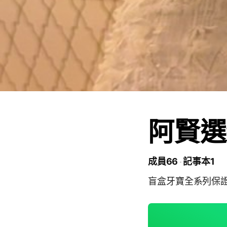
阿賢選
成員66
記事本1
盲盒牙寶全系列保