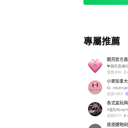
專屬推薦
靚亮官方直
成員466
2
小麥加拿大代購
成員1493
各式盒玩與
#盒玩#pop
成員873
6
皮皮選物剁手群