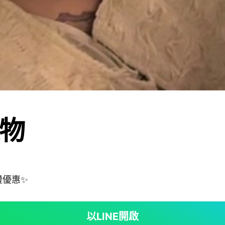
物
證優惠✨
以LINE開啟