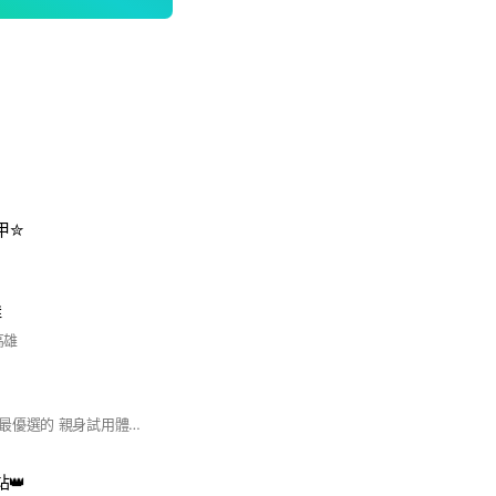
甲✮
群
高雄
品嘉只給你萬中選一最優選的 親身試用體驗，好才分享 槿心家族2.0企劃 啟動無限商機
👑