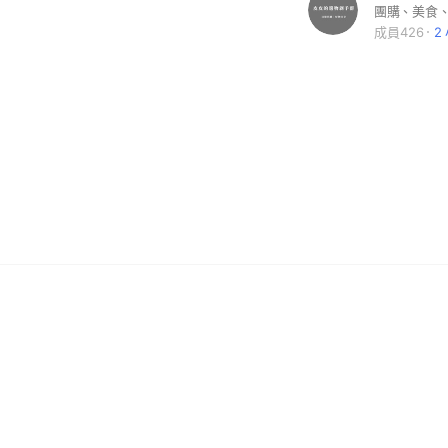
團購、美食
成員426
2