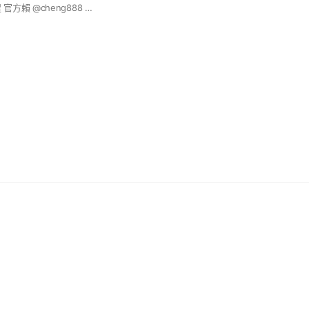
TikTok 直播主 - 小程 官方賴 @cheng888 每週一三五固定直播 團購群組優惠多更多！