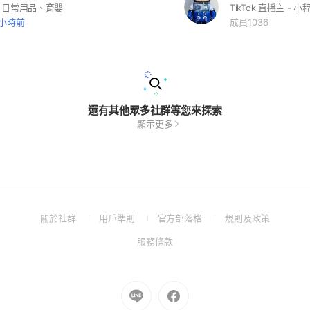
、日常用品、育嬰
 小時前
成員1036
還有其他眾多社群等您來探索
顯示更多
(Open
(Open
(Open
(Open
關於社群
用戶準則
官方部落格
規則及政策
in
in
in
in
(Open
服務條款
a
a
a
a
in
new
new
new
new
a
window)
window)
window)
window)
new
Go
Go
window)
to
to