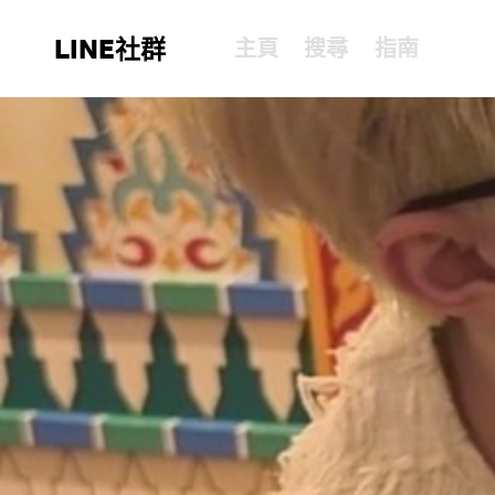
LINE社群
主頁
搜尋
指南