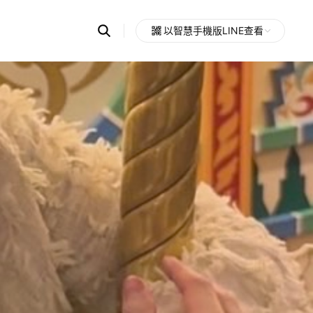
Search
以智慧手機版LINE查看
OpenChats
Open
or
search
messages
area