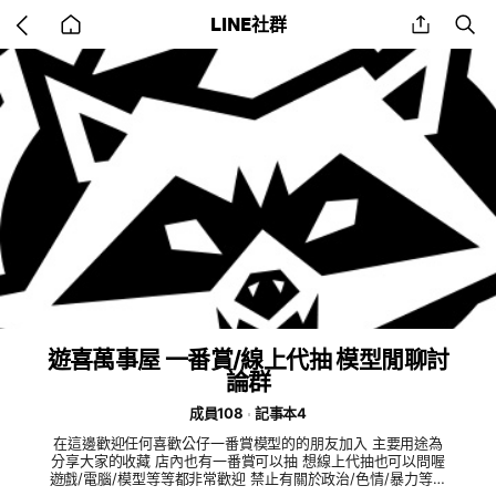
Go
share
se
LINE社群
back
to
home
遊喜萬事屋 一番賞/線上代抽 模型閒聊討
論群
成員108
記事本4
在這邊歡迎任何喜歡公仔一番賞模型的的朋友加入 主要用途為
分享大家的收藏 店內也有一番賞可以抽 想線上代抽也可以問喔
遊戲/電腦/模型等等都非常歡迎 禁止有關於政治/色情/暴力等相