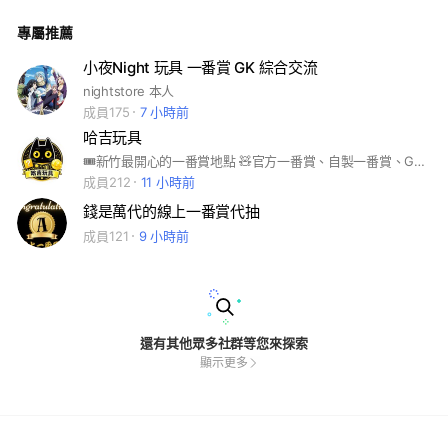
關討論 這邊主要不是電腦配單尋單群組 有買電腦需求朋友歡迎
額外私訊官方賴 官方賴ID:@happysky.0629 #喜天comdeykin
專屬推薦
g #喜天電腦 #電腦分享 #模型收藏分享
小夜Night 玩具 一番賞 GK 綜合交流
nightstore 本人
成員175
7 小時前
哈吉玩具
🎟️新竹最開心的一番賞地點 🧸官方一番賞、自製一番賞、GK、盲盒全新上架 🔥每週四、五固定上架新款一番賞！ ⚡️加入社群隨時更新配率、新套、店內活動 🤌錄影、線上代抽可私訊官方帳號 —————— 👣新竹市東區大同路84號，東門市場旁邊
成員212
11 小時前
錢是萬代的線上一番賞代抽
成員121
9 小時前
還有其他眾多社群等您來探索
顯示更多