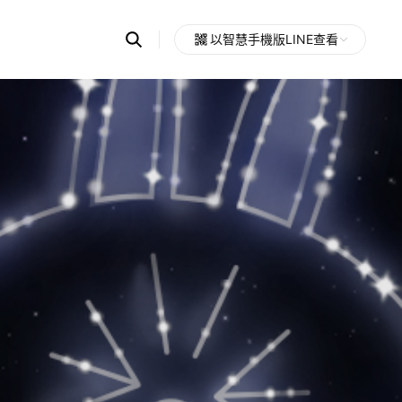
Search
以智慧手機版LINE查看
OpenChats
Open
or
search
messages
area