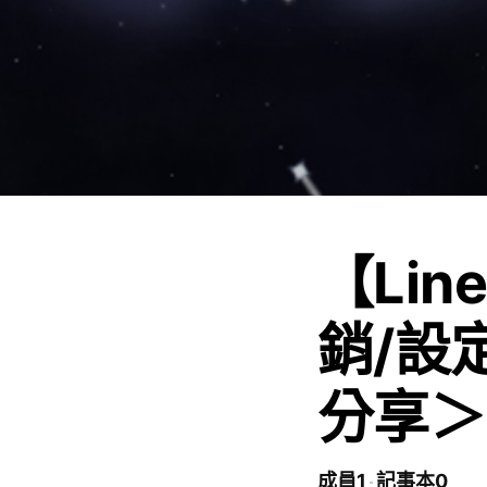
【Li
銷/設
分享＞
成員1
記事本0