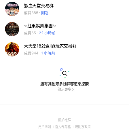
獄血天堂交易群
成員385
剛剛
✨紅果娛樂集團✨
成員65
22 小時前
大天堂182(壹服)玩家交易群
成員944
1 小時前
還有其他眾多社群等您來探索
顯示更多
(Open
關於社群
in
(Open
(Open
(Open
用戶準則
官方部落格
規則及政策