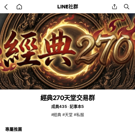
Go
share
se
LINE社群
back
to
home
經典270天堂交易群
成員435
記事本5
#經典 #天堂 #私服
專屬推薦