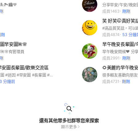
🏝🏞🏙💙
剛
成員1463
剛剛
剛剛
成員4874
53 分鐘
美圖早安圖🌺🌸
早午晚安長輩圖/
🌺🌺🌸有管理員
剛
成員2991
剛剛
早安圖長輩圖/歡樂交流區
🌻美麗的早午晚
笑口常開 #梗圖 #迷因 #早安圖 #長輩圖 #搞笑 #爆笑 #聊天 #交友 歡樂交流區 謝絕政治 廣告 保險 直銷 違法言論
13 分鐘前
成員4731
剛剛
還有其他眾多社群等您來探索
顯示更多