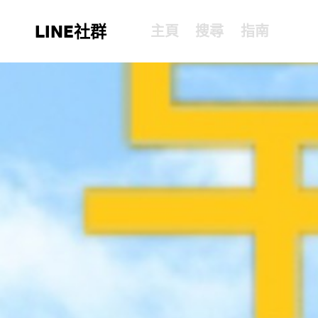
LINE社群
主頁
搜尋
指南