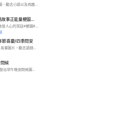
分享早安/午安/晚安圖、勵志小語以及有趣的圖片等 #早安圖#午安圖#晚安圖#勵志小語#趣圖#笑話#正能量
笑 好笑🤭真好笑話故事正能量梗圖影片
#高品質笑話，可以啟發人心的笑話#梗圖#開心影片！希望社會能更正能量！每天開開心心，拒絕政治宗教及不良黃色訊息或圖片 #有時間笑話天使會總結笑話帶來的啟發！
前
年節喜慶/四季問安
早午晚安問候❤️ 分享長輩圖片，勵志語錄圖片
安問候
很多賴友喜歡向朋友發出早午晚安問候圖。我們都知道，這樣的行為有時，或者常常遭到排斥。沒關係，請來這裡盡情張貼，因為這裡有一群同好。 除了向群友問安，也可以選你認為好看、適當的圖，轉傳向你的朋友問安。 也希望大家互相鼓勵，也就是覺得好看的問候圖，在上面長按，選擇表情圖案給對方一個讚或者其他的表情。有互動，群裡氣氛會更加活絡。 #早安圖 #午安圖 #晚安圖 #問候圖 #長輩圖