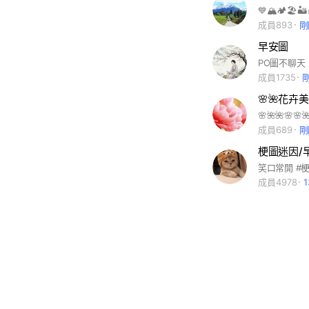
💙🏔🏕🏖🏜
成員893
剛
早安圖
PO圖不聊天
成員1735
🌸🌺花卉
🌸🌺🌺🌸
成員689
剛
梗圖迷因/
成員4978