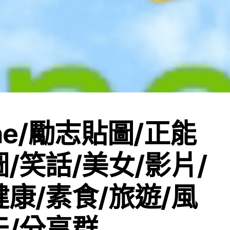
ne/勵志貼圖/正能
圖/笑話/美女/影片/
健康/素食/旅遊/風
天/分享群