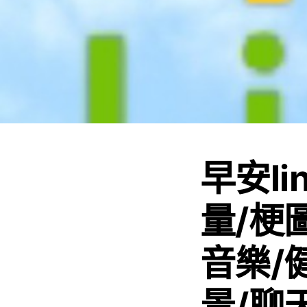
早安li
量/梗
音樂/
景/聊