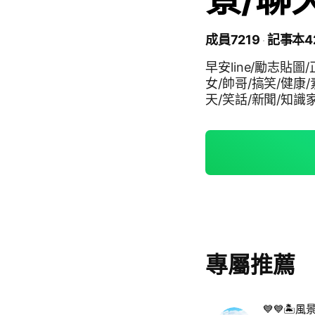
成員7219
記事本4
早安line/勵志貼圖
女/帥哥/搞笑/健康/
天/笑話/新聞/知識家
專屬推薦
💙💙🏝風