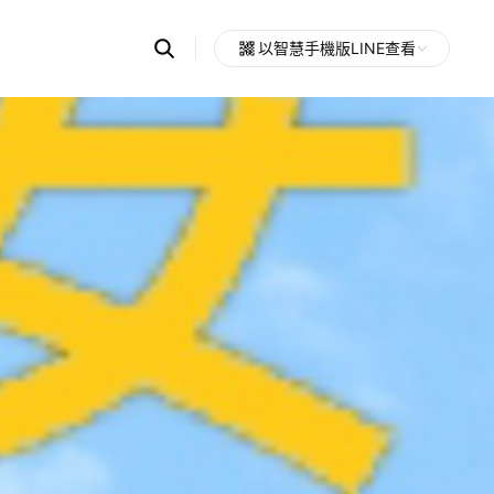
Search
以智慧手機版LINE查看
OpenChats
Open
or
search
messages
area