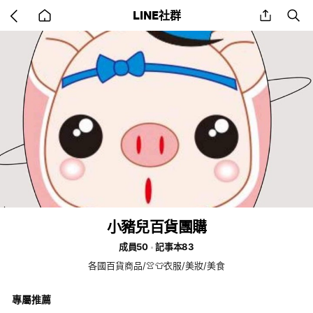
Go
share
se
LINE社群
back
to
home
小豬兒百貨團購
成員50
記事本83
各國百貨商品/👚👕衣服/美妝/美食
專屬推薦