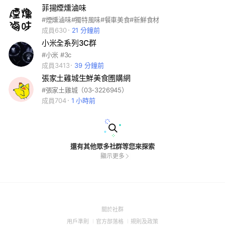
菲揚煙燻滷味
#煙燻滷味#獨特風味#餐車美食#新鮮食材
成員630
21 分鐘前
小米全系列3C群
#小米 #3c
成員3413
39 分鐘前
張家土雞城生鮮美食圑購網
#張家土雞城（03-3226945）
成員704
1 小時前
還有其他眾多社群等您來探索
顯示更多
(Open
關於社群
in
(Open
(Open
(Open
用戶準則
官方部落格
規則及政策