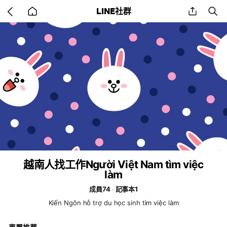
Go
share
se
LINE社群
back
to
home
越南人找工作Người Việt Nam tìm việc
làm
成員74
記事本1
Kiến Ngôn hỗ trợ du học sinh tìm việc làm