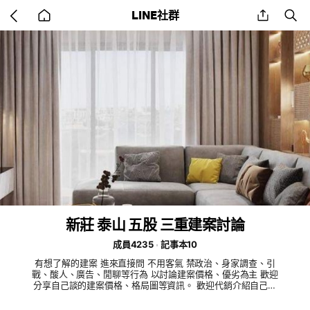
Go
share
se
LINE社群
back
to
home
新莊 泰山 五股 三重建案討論
成員4235
記事本10
有想了解的建案 進來直接問 不用客氣 禁政治、身家調查、引
戰、酸人、廣告、閒聊等行為 以討論建案價格、優劣為主 歡迎
分享自己談的建案價格、格局圖等資訊。 歡迎代銷介紹自己的
案子 格局圖、開價等 讓有興趣的人再去現場議價 禁止炒作或攻
擊 特定建案、區域 價格