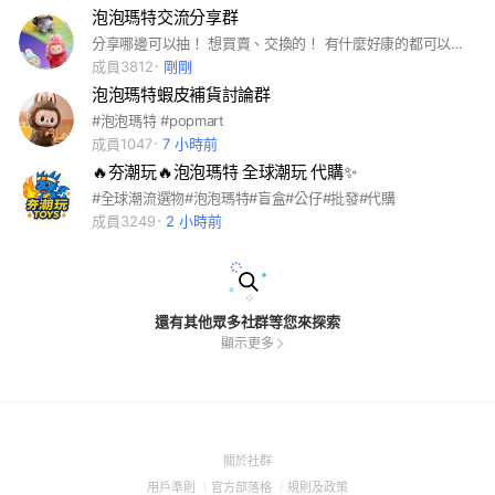
泡泡瑪特交流分享群
分享哪邊可以抽！ 想買賣、交換的！ 有什麼好康的都可以在上面互相分享 歡迎歡迎！ 不要吵架也不要有詐騙！ 一旦發生就請離開！
成員3812
剛剛
泡泡瑪特蝦皮補貨討論群
#泡泡瑪特 #popmart
成員1047
7 小時前
🔥夯潮玩🔥泡泡瑪特 全球潮玩 代購✨
#全球潮流選物#泡泡瑪特#盲盒#公仔#批發#代購
成員3249
2 小時前
還有其他眾多社群等您來探索
顯示更多
(Open
關於社群
in
(Open
(Open
(Open
用戶準則
官方部落格
規則及政策