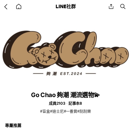
Go
share
se
LINE社群
back
to
home
Go Chao 夠潮 潮流選物💫
成員2103
記事本8
#盲盒#迪士尼#一番賞#刮刮樂
專屬推薦