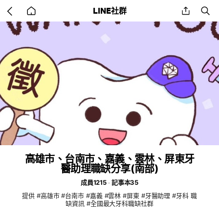
Go
share
se
LINE社群
back
to
home
高雄市、台南市、嘉義、雲林、屏東牙
醫助理職缺分享(南部)
成員1215
記事本35
提供 #高雄市 #台南市 #嘉義 #雲林 #屏東 #牙醫助理 #牙科 職
缺資訊 #全國最大牙科職缺社群