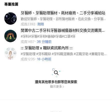
專屬推薦
牙醫師、牙醫助理醫材、耗材廠商、二手分享補給站
歡迎牙醫師、牙醫助理、診所醫材廠商，在此交換、分享醫材相關資訊
成員2392
剛剛
閒置中古二手牙科牙醫器械儀器材料交換交流購買租借團購牙材器械
#牙科#牙醫#牙材#器械#牙齒#口罩#牙
成員1457
36 分鐘前
::: 牙醫助理 x 職缺資訊案內所 :::
#牙醫助理 #牙科職缺 #牙科職涯轉換 #正職牙助 #兼職牙助 #支援牙助 #牙助 #牙助課程資訊分享討論
成員1235
16 小時前
還有其他眾多社群等您來探索
顯示更多