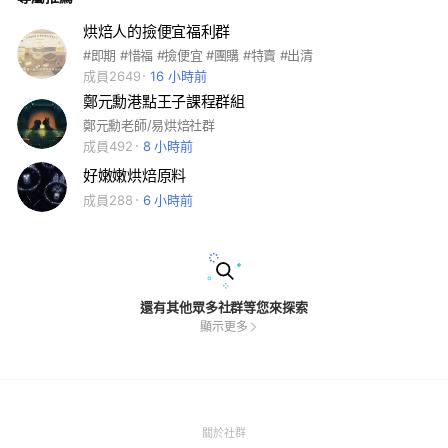
烘焙人的撿便宜福利群
#即期 #惜福 #撿便宜 #團購 #特賣 #出清
成員2649
16 小時前
鄭元勳港點王子課程群組
鄭元勳老師/易烘焙社群
成員492
8 小時前
好嫩嫩烘焙原料
成員288
6 小時前
還有其他眾多社群等您來探索
顯示更多
(Open
關於社群