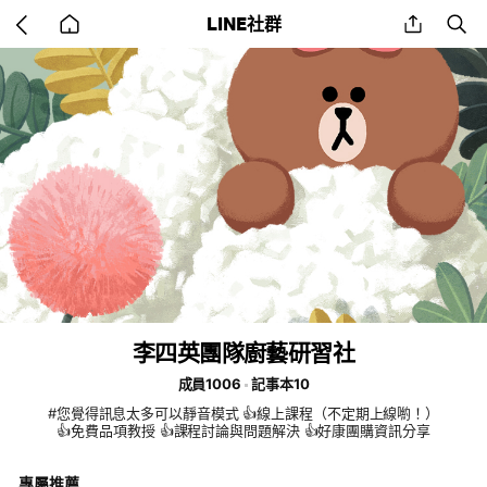
Go
share
se
LINE社群
back
to
home
李四英團隊廚藝研習社
成員1006
記事本10
#您覺得訊息太多可以靜音模式 👍線上課程（不定期上線喲！）
👍免費品項教授 👍課程討論與問題解決 👍好康團購資訊分享
專屬推薦