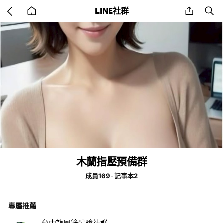
Go
share
se
LINE社群
back
to
home
木蘭指壓預備群
成員169
記事本2
專屬推薦
台中龍鳳筋體驗社群