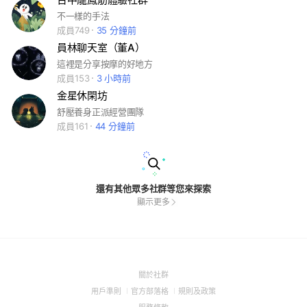
不一樣的手法
成員749
35 分鐘前
員林聊天室（董A）
這裡是分享按摩的好地方
成員153
3 小時前
金星休閑坊
舒壓養身正派經營團隊
成員161
44 分鐘前
還有其他眾多社群等您來探索
顯示更多
(Open
關於社群
in
(Open
(Open
(Open
用戶準則
官方部落格
規則及政策
a
in
in
in