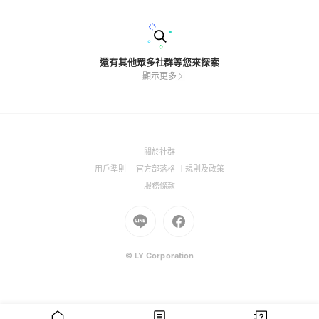
還有其他眾多社群等您來探索
顯示更多
(Open
關於社群
in
(Open
(Open
(Open
用戶準則
官方部落格
規則及政策
a
in
in
in
(Open
服務條款
new
a
a
a
in
window)
new
Go
new
Go
new
a
window)
to
window)
to
window)
new
Line
Facebook
window)
(Open
(Open
© LY Corporation
in
in
a
a
new
new
window)
window)