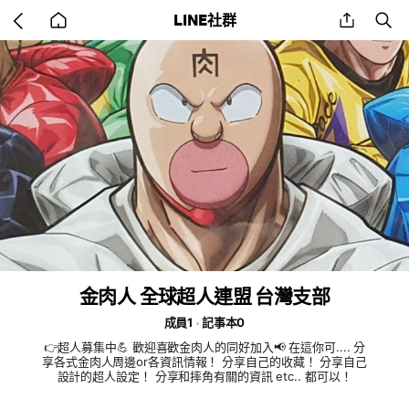
Go
share
se
LINE社群
back
to
home
金肉人 全球超人連盟 台灣支部
成員1
記事本0
👉超人募集中💪 歡迎喜歡金肉人的同好加入📢 在這你可.... 分
享各式金肉人周邊or各資訊情報！ 分享自己的收藏！ 分享自己
設計的超人設定！ 分享和摔角有關的資訊 etc.. 都可以！