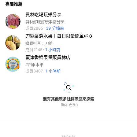
專屬推薦
1. 每日簽閱聯絡簿：透過聯絡簿的心得專欄，了解孩子每日的表
現與心情，這也是您與社工老師溝通的重要管道📝 2. 支持與引
導：鼓勵孩子遵守課堂規範與儀容規定（如穿著運動鞋、自備環
員林吃喝玩樂分享
保餐具-碗筷），幫助孩子建立責任感💪 3.參與成果展：誠摯邀
員林好吃好玩事物分享
請您在 08/15（六） 蒞臨參加成果展，共同分享孩子努力的成
果✨ ⚠️ 讓我們一起營造一個安全、快樂且充滿學習動力的暑
成員2885
39 分鐘前
假！如有任何疑問或孩子有特殊狀況（如需請假），請隨時與負
刀爺嚴選水果｜每日限量開單🍉🥭
責的社工老師保持聯繫。
追蹤抖音：刀爺
成員2145
1 小時前
蜜津香鮮果量販員林店
#四季水果
成員3407
1 小時前
還有其他眾多社群等您來探索
顯示更多