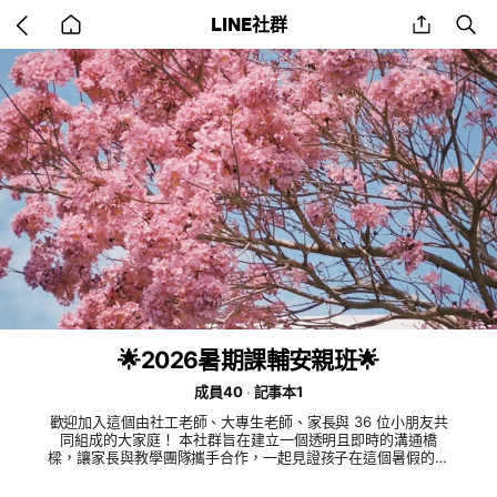
Go
share
se
LINE社群
back
to
home
🌟2026暑期課輔安親班🌟
成員40
記事本1
歡迎加入這個由社工老師、大專生老師、家長與 36 位小朋友共
同組成的大家庭！￼ 本社群旨在建立一個透明且即時的溝通橋
樑，讓家長與教學團隊攜手合作，一起見證孩子在這個暑假的蛻
變與成長。 ⋱⋰ ⋱⋰ ⋱⋰ ⋱⋰ ⋱⋰ ⋱⋰ ⋱⋰ 🤝 家長的重要
角色：孩子成長的最佳動力來自於家長的關懷，我們邀請家長：