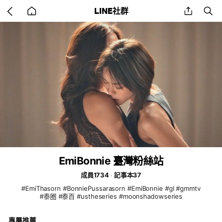
Go
share
se
LINE社群
back
to
home
EmiBonnie 臺灣粉絲站
成員1734
記事本37
#EmiThasorn #BonniePussarasorn #EmiBonnie #gl #gmmtv
#泰圈 #泰百 #ustheseries #moonshadowseries
專屬推薦