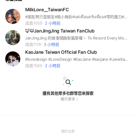
MilkLove__TaiwanFC
#朋友啊只是朋友#兩小無拆#แค่เพื่อนครับเพื่อน#零的魔力#Magic of Zero#地球傾斜23.5度#23.5 องศาที่โลกเอียง#反之亦愛 #milk#love#milkloke
成員1055
2 小時前
🦊🐯JanJingJing Taiwan FanClub
JanJingJing 的故事開啟新篇章囉。 To Record Every Moment For JanJingJing. #JanhaePloyshompoo#Janhae#Jan#JingJing#JingJingYu#JanJingJing#jan#janhae#jingjingyu#jingjing#janjingjing#EnemiesWithBenfits #派派琳#余晶晶 #MuTeLuv#HelloIsThisLuck?#泰百#泰劇##泰娛#GMM#GL
成員1119
3 小時前
KaoJane Taiwan Official Fan Club
#lovedesign #LoveDesign #KaoJane #kaojane #JaneKao #janekao #supassara #Supassara #Jane #jane #葉芷妤
成員1565
2 小時前
還有其他眾多社群等您來探索
顯示更多
(Open
關於社群