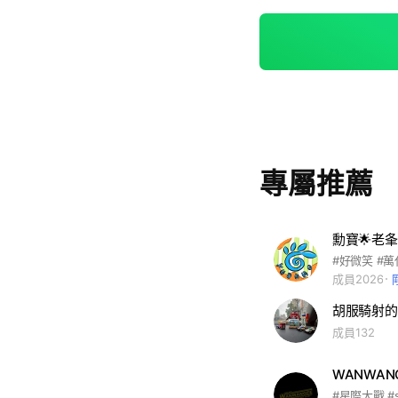
專屬推薦
成員2026
胡服騎射的
成員132
WANWA
#星際大戰 #st