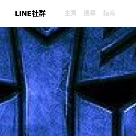
LINE社群
主頁
搜尋
指南