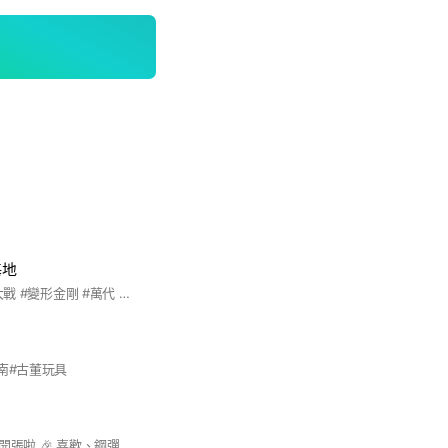
基地
#玩具 #美系 #星際大戰 #變形金剛 #萬代 #Neca #收藏 #孩之寶 #漫威 #Marvel #Bandai
南#古董玩具
🎉 樂玩具 LINE 社群開張啦 🎉 喜歡、鋼彈、超合金、可動人形、哥吉拉預購通通都在這裡！ 一起聊、一起回憶童年 🔥 掃描下方QR Code馬上加入 📦【每天更新】預購品速報、到貨通知 🧸【限定活動】社群專屬優惠 📣【即時互動】你問我答，入坑不迷路