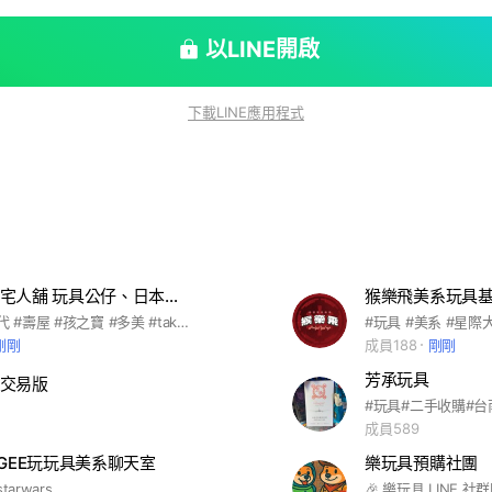
以LINE開啟
下載LINE應用程式
勳寶🌟老夆宅人舖 玩具公仔、日本模型（現貨+預購）
猴樂飛美系玩具
#好微笑 #萬代 #壽屋 #孩之寶 #多美 #takaratomy #變形金剛 #漫威 #星際大戰 #咒術迴戰 #航海王 #海賊王 #七龍珠 #蜘蛛人 #鋼鐵人 #美國隊長 #浩克 #SEGA #青島 #3A #萬代收藏 #扭蛋 #盒玩 #食玩 #組裝模型 #鋼彈 #比例模型 #GSC #黏土人 #figma #popupparade #聖鬥士 #假面騎士 #超人力霸王 #奧特曼 #多美小汽車 #合金小車 #寶可夢 #SHF #超合金 #robot魂 #戴亞克隆 #MEDICOS
剛剛
成員188
剛剛
芳承玩具
交易版
#玩具#二手收購#台
成員589
NGEE玩玩具美系聊天室
樂玩具預購社團
arwars