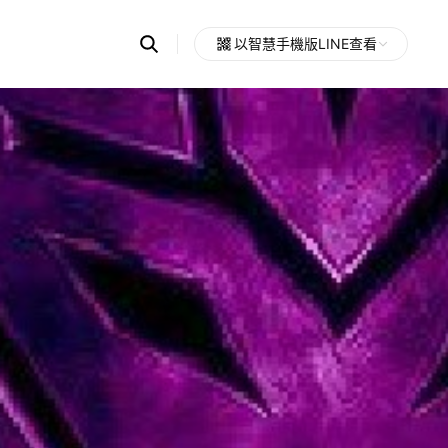
Search
以智慧手機版LINE查看
OpenChats
Open
or
search
messages
area