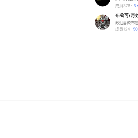
成員378
3
歡迎喜歡布
成員124
5