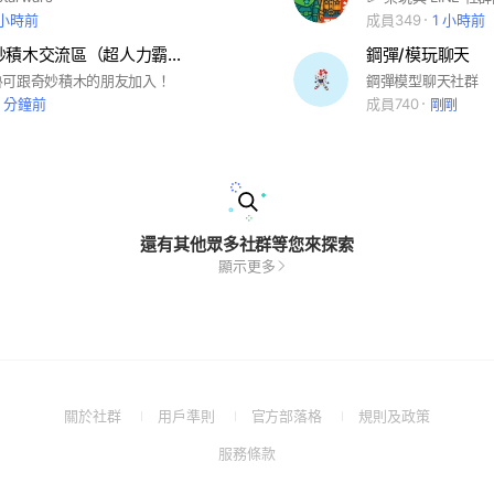
 小時前
成員349
1 小時前
布魯可/奇妙積木交流區（超人力霸王、變形金剛、假面騎士、戰隊...等產品）
鋼彈/模玩聊天
魯可跟奇妙積木的朋友加入！
鋼彈模型聊天社群
0 分鐘前
成員740
剛剛
還有其他眾多社群等您來探索
顯示更多
(Open
(Open
(Open
(Open
關於社群
用戶準則
官方部落格
規則及政策
in
in
in
in
(Open
服務條款
a
a
a
a
in
new
new
new
new