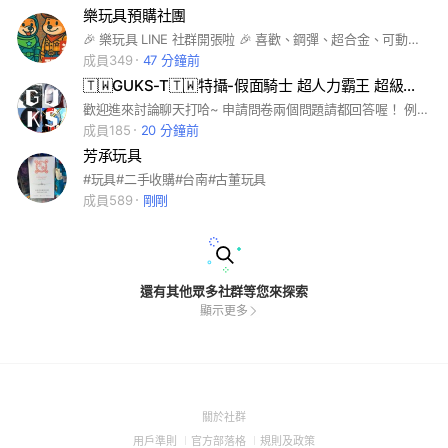
樂玩具預購社團
🎉 樂玩具 LINE 社群開張啦 🎉 喜歡、鋼彈、超合金、可動人形、哥吉拉預購通通都在這裡！ 一起聊、一起回憶童年 🔥 掃描下方QR Code馬上加入 📦【每天更新】預購品速報、到貨通知 🧸【限定活動】社群專屬優惠 📣【即時互動】你問我答，入坑不迷路
成員349
47 分鐘前
🇹🇼GUKS-T🇹🇼特攝-假面騎士 超人力霸王 超級戰隊-討論區
歡迎進來討論聊天打哈~ 申請問卷兩個問題請都回答喔！ 例： Q1，我喜歡Eternal ! Q2，想跟全宇宙的人做朋友！
成員185
20 分鐘前
芳承玩具
#玩具#二手收購#台南#古董玩具
成員589
剛剛
還有其他眾多社群等您來探索
顯示更多
(Open
關於社群
in
(Open
(Open
(Open
用戶準則
官方部落格
規則及政策