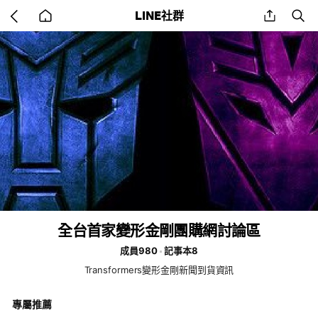
Go
share
se
LINE社群
back
to
home
全台首家變形金剛團購網討論區
成員980
記事本8
Transformers變形金剛新聞到貨資訊
專屬推薦