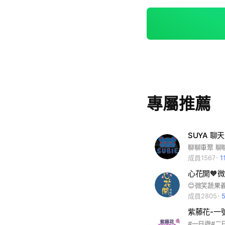
專屬推薦
SUYA 聊
成員1567
1
心花開🧡
成員2805
紫藤花-一號
#一日遊#二