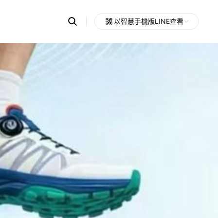
Search
以智慧手機版LINE查看
OpenChats
Open
or
search
messages
area