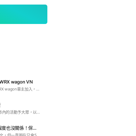
/WRX wagon VN
歡迎2023+ WRX/WRX wagon車主加入，頭貼需使用愛車照，並請加入FB社團“SUBARU SUYA CLUB”一起同歡，歡迎你！
讚
1.本社群為宣傳基隆市內的活動予大眾，以利各位來基隆吃喝玩樂。 2.本社群為方便基隆巿內各項公辦活動、研習、「政令宣導」予巿民，以利巿政活動的推展。 3.本社群限制貼文：「問安圖文」、「政黨攻訐」、「非關食衣育樂等文」、「任何攻擊政府的不當言論」……等等，凡有上述圖文，管理員等必立刪，退出該員，以維立群之目的。 4.無法遵守以上3項者，請勿加入，謝謝您的配合支持。
學日文只有50音程度也沒關係！保持日語學習熱情最重要！
很多人想再深入學日文，但一直困在只會50音，其實學日文只有50音程度也沒關係，持續努力！一直有進步才是重點!一起來努力讓自己更進步吧！