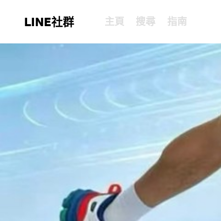
LINE社群
主頁
搜尋
指南