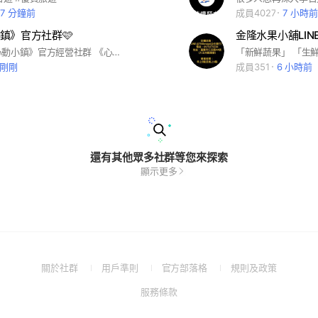
27 分鐘前
成員4027
7 小時前
小鎮》官方社群🩷
金隆水果小舖LIN
本社群為《心動小鎮》官方經營社群 《心動小鎮》是一款慢節奏生活模擬遊戲。 無論你有什麼樣的愛好、個性，在這裡都能隨心所欲展示。 現在就放鬆心情，在小鎮悠哉度日，遇見生活的美好吧！ ※本遊戲涉及戀愛要素 依遊戲軟體分級管理辦法分類為輔12級。 ※本遊戲為免費使用， 遊戲內另提供購買虛擬貨幣、物品等付費服務。 ※請注意遊戲時間，避免沈迷。
剛剛
成員351
6 小時前
還有其他眾多社群等您來探索
顯示更多
(Open
(Open
(Open
(Open
關於社群
用戶準則
官方部落格
規則及政策
in
in
in
in
(Open
服務條款
a
a
a
a
in
new
new
new
new