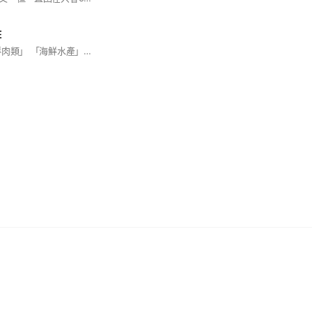
E
「新鮮蔬果」 「生鮮肉類」 「海鮮水產」 「南北雜貨」 #水果#菜#海鮮#肉#雜貨