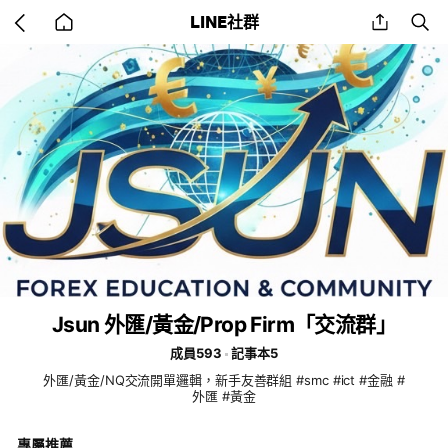
Go
share
se
LINE社群
back
to
home
Jsun 外匯/黃金/Prop Firm「交流群」
成員593
記事本5
外匯/黃金/NQ交流開單邏輯，新手友善群組 #smc #ict #金融 #
外匯 #黃金
專屬推薦