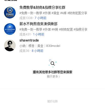
免費教學&財商&指標分享社群
#免費一對一教學 #外匯 #黃金 #k棒 #財商配置分享
成員1338
7 小時前
薪水不夠熬夜來湊俱樂部
#免費一對一教學 #外匯 #K棒 #財商配置 #指標分享
成員431
1 小時前
shawntrade
小納｜標普｜黃金｜830model
成員36
8 小時前
還有其他眾多社群等您來探索
顯示更多
(Open
關於社群