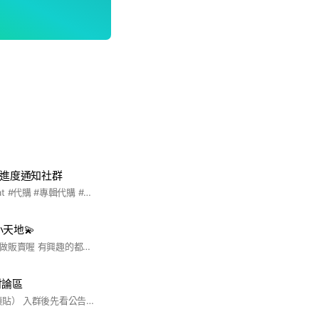
代購進度通知社群
#SEVENTEEN #carat #代購 #專輯代購 #韓國代購 #韓站代購 #娃娃代購
小天地💫
我的自印都會在這邊做販賣喔 有興趣的都可以加入💕
討論區
（勿使用本名/本人頭貼） 入群後先看公告 發問前先做功課 勿一進群就伸手牌 再麻煩配合🫡