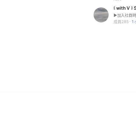
꒰ with V
成員285
1