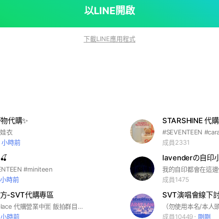
以LINE開啟
下載LINE應用程式
好物代購✨
STARSHINE 
#娃衣
7 小時前
成員2331
🍒
lavenderの自印
NTEEN #miniteen
1 小時前
成員1475
方-SVT代購專區
SVT演唱會線下
IG:lins_littleplace 代購營業中🈺 飯拍群目前只拆碩燦～ #seventeen #seventeen週邊代購#飯拍#拆飯拍
 小時前
成員10449
剛剛