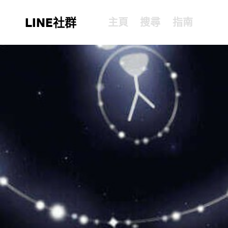
LINE社群
主頁
搜尋
指南