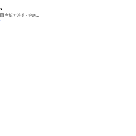

拆拆Seventeen飯拍圖 主拆尹淨漢、金珉奎、李燦 所有成員都可拆拆 #seventeen #淨漢 #珉奎 #李燦
前