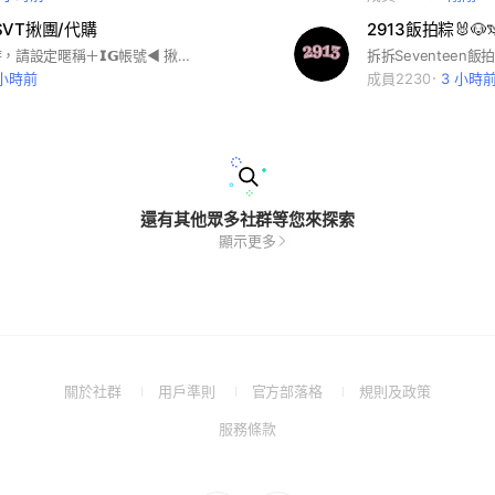
 ꒱ SVT揪團/代購
2913飯拍粽🐰🐶
▶️加入社群時，請設定暱稱＋𝗜𝗚帳號◀️ 揪團湊重＆佛系代購🙌🏻 #SEVENTEEN #SVT
 小時前
成員2230
3 小時
還有其他眾多社群等您來探索
顯示更多
(Open
(Open
(Open
(Open
關於社群
用戶準則
官方部落格
規則及政策
in
in
in
in
(Open
服務條款
a
a
a
a
in
new
new
new
new
a
window)
window)
window)
window)
new