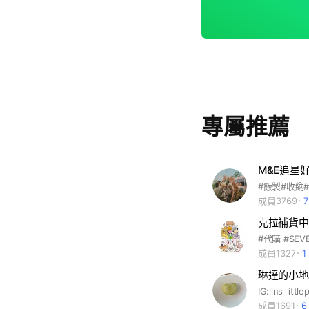
專屬推薦
M&E追星
#飯製#收納
成員3769
克拉補貨中
#代購 #SEVE
成員1327
琳達的小地
成員1691
6