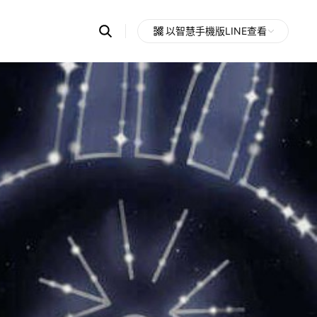
Search
以智慧手機版LINE查看
OpenChats
Open
or
search
messages
area