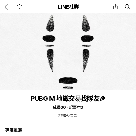
Go
share
se
LINE社群
back
to
home
PUBG M 地鐵交易找隊友🎉
成員66
記事本0
地鐵交易🤝
專屬推薦