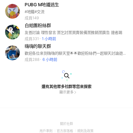
PUBG M地鐵逃生
#地鐵#交流
成員149
白給團粉絲群
友善討論 理性發言 🈲乞討🈲買賣裝備🈲推銷🈲廣告 違者踢
成員331
1 小時前
嗨嗨的聊天群
歡迎各位來到嗨嗨的聊天室🌟🌟歡迎粉絲們一起聊天討論遊戲上的事情或者各位式樣的事，但切記❗❗❗和睦聊天⭕以和為貴⭕創造大家美好的聊天環境，請❌推銷、❌嗆人口嗨。若違規者嚴重將以踢群處分❗❗❗
成員288
6 小時前
還有其他眾多社群等您來探索
顯示更多
(Open
關於社群
in
(Open
(Open
(Open
用戶準則
官方部落格
規則及政策