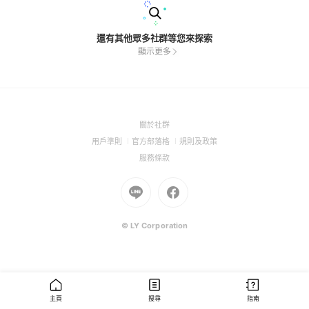
還有其他眾多社群等您來探索
顯示更多
(Open
關於社群
in
(Open
(Open
(Open
用戶準則
官方部落格
規則及政策
a
in
in
in
(Open
服務條款
new
a
a
a
in
window)
new
Go
new
Go
new
a
window)
to
window)
to
window)
new
Line
Facebook
window)
(Open
(Open
© LY Corporation
in
in
a
a
new
new
window)
window)
主頁
搜尋
指南