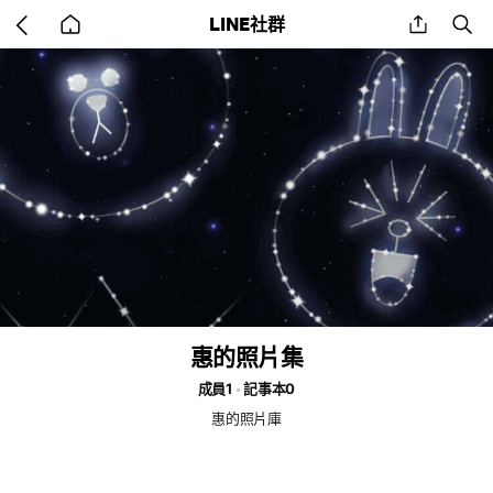
Go
share
se
LINE社群
back
to
home
惠的照片集
成員1
記事本0
惠的照片庫