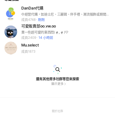
DanDan代購
🌻經營代購，如迪士尼、三麗鷗、伴手禮、潮流服飾或期間特展限定商品等，開放許願 🌻國內外快閃連線 🌻只販售正版商品，所有商品皆為國內外正規店或網站購入 🌻單筆訂單金額滿1800元享有賣貨便下單免運！若購買商品過多、包裹體積過大可提供宅配 🌻入群後一定要先詳細閱讀重要貼文！ 🍀「DanDan客服」https://lin.ee/BEg9dv5
成員4748
剛剛
可愛販賣部oo.vw.oo
賣一些超可愛的東西悶( σ̴̶̷̤ .̫ σ̴̶̷̤ )♡
成員2409
14 小時前
Mu.select
成員1873
還有其他眾多社群等您來探索
顯示更多
(Open
關於社群