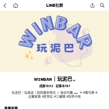
Go
share
se
LINE社群
back
to
home
ᴡɪɴʙᴀʀ｜玩泥巴 ₊
成員1933
記事本181
玩泥巴｜玩具店｜回到童年時光 ⊹ 各式代購 ⑉⑉. ✈︎ #寶可夢 #
企鵝家族 #史努比 #三麗鷗 #吉伊卡哇
專屬推薦