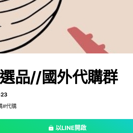
選品//國外代購群
23
購#代購
以LINE開啟