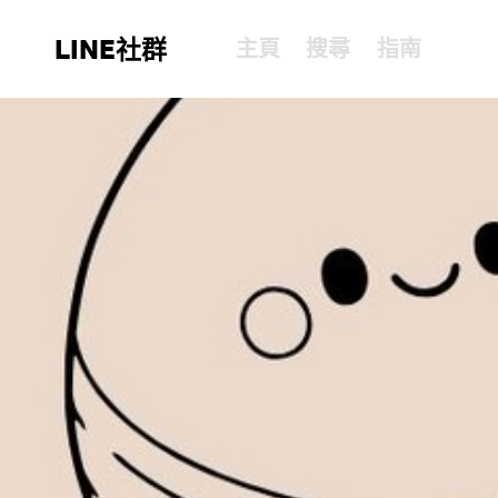
LINE社群
主頁
搜尋
指南