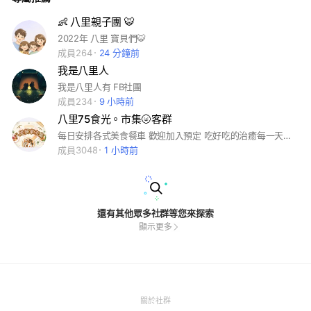
👶 八里親子團 🐯
2022年 八里 寶貝們🐯
成員264
24 分鐘前
我是八里人
我是八里人有 FB社團
成員234
9 小時前
八里75食光。市集🌝客群
每日安排各式美食餐車 歡迎加入預定 吃好吃的治癒每一天🤤 📍新北市八里區中山路一段75號對面 #八里餐車市集
成員3048
1 小時前
還有其他眾多社群等您來探索
顯示更多
(Open
關於社群