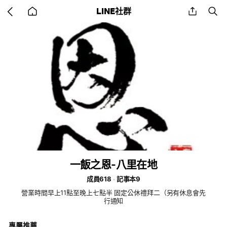
Go
share
se
LINE社群
back
to
home
一飯之恩-八里在地
成員618
記事本9
營業時間早上11點至晚上七點半 固定公休禮拜二（另有休息會先
行通知
專屬推薦