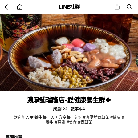
Go
share
se
LINE社群
back
to
home
濃厚舖瑞隆店-愛健康養生群🍀
成員122
記事本4
歡迎加入❤️ 養生每一天，分享每一刻✨ #濃厚舖青草茶 #健康 #
養生 #高雄 #美食 #青草茶
專屬推薦