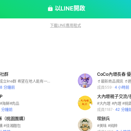
以LINE開啟
下載LINE應用程式
社群
CoCo內壢長春 
#內壢大小事成立line群 希望在地人能有一手訊息，管理員設立"內壢大小事"時，一直期望內壢人擁有更清楚的資訊，主要也是給在地店家推廣但請打上地址，本群沒有宮廟及政治立場切勿宣傳政治活動及早晚安，管理員們也是無私奉獻經營，期盼希望讓內壢發展的愈來愈好，讓內壢有互助互惠尊重的交流空間。如違法行為未依照規定者line群將直接會將封鎖惕除請鄉親配合感謝🙏
28 分鐘前
成員559
4 小時前
P
 #海鮮#肉品
6 分鐘前
成員1187
42 分鐘
酥（桃園團購）
喫餅兵
購 #佳湘麵包
#美味 #純粹