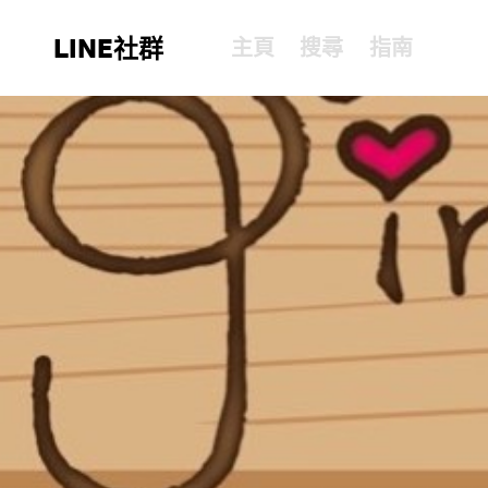
LINE社群
主頁
搜尋
指南