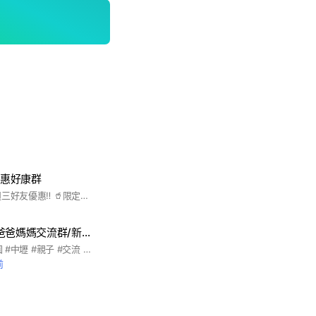
優惠好康群
🥤最新商品資訊 🥤週三好友優惠‼️ 🥤限定店家特價優惠‼️
大內壢親子交流/爸爸媽媽交流群/新手爸媽/職業級爸媽
#大內壢 #內壢 #桃園 #中壢 #親子 #交流 #小孩 #孩童 #孩子 #媽媽 #爸爸 #新手 #老手 #職業媽媽 #職業爸爸 #育兒 #補助 #學校 #幼稚園 #桃園大小事 #中壢大小事 #內壢大小事 #我是桃園人 #我是中壢人 #我是內壢人 #內壢生活圈 #內壢親子 #國小 #國中 #高中 #大學 #研究學 #共學 #共讀 #家庭 #內壢補助 #內壢人 #中壢人 #桃園人
前