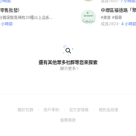
 小時前
成員1450
7 小時前
零售批發）
中壢區福德路「
彤采鮮果-全台獨家販售稀有20種以上品系大湖草莓🍓自產自銷，批發零售，讓您吃的安心。紐西蘭澳洲櫻桃🍒，台產季節水果。 精緻水果禮盒。 水果基本保固服務，大桃園🈵500元免運費。外縣市黑貓冷藏運費150元
#美食 #餐車
4 小時前
成員2824
4 小時
還有其他眾多社群等您來探索
顯示更多
(Open
(Open
(Open
(Open
關於社群
用戶準則
官方部落格
規則及政策
in
in
in
in
(Open
服務條款
a
a
a
a
in
new
new
new
new
a
window)
window)
window)
window)