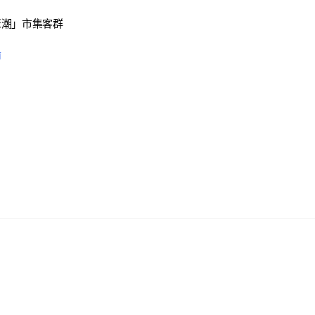
聚潮」市集客群
前