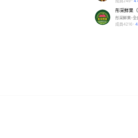
成員249
4
彤采鮮果（
成員4216