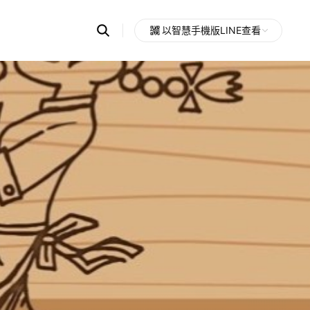
Search
以智慧手機版LINE查看
OpenChats
Open
or
search
messages
area