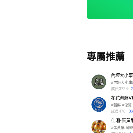
專屬推薦
內壢大小事
成員3724
花花海鮮VI
#新鮮 #優質
成員478
3
佳湘-蛋黃
#蛋黃酥 #團