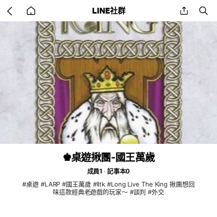
Go
share
se
LINE社群
back
to
home
♚桌遊揪團-國王萬歲
成員1
記事本0
#桌遊 #LARP #國王萬歲 #lltk #Long Live The King 揪團想回
味這款經典老遊戲的玩家～ #談判 #外交