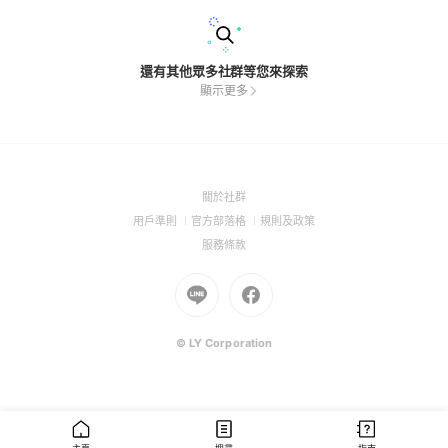
還有其他眾多社群等您來探索
顯示更多
(Open
關於社群
in
(Open
(Open
(Open
用戶準則
官方部落格
規則及政策
a
in
in
in
(Open
服務條款
new
a
a
a
in
window)
new
Go
new
Go
new
a
window)
to
window)
to
window)
new
Line
Facebook
window)
(Open
(Open
© LY Corporation
in
in
a
a
new
new
window)
window)