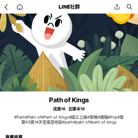
Go
share
se
LINE社群
back
to
home
Path of Kings
成員16
記事本16
#Path#Path of#Path of Kings#國王之路#策略#團戰#Pvp#奪
寶#3選1#天堂還是地獄#path#path of#path of kings
專屬推薦