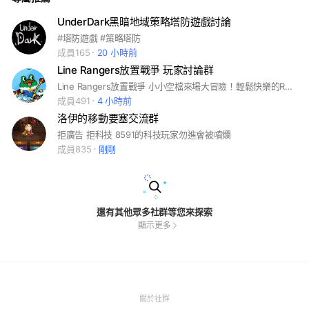
UnderDark黑暗地域策略塔防遊戲討論
#塔防遊戲 #策略塔防
成員165
20 小時前
Line Rangers放置戰爭 玩家討論群
Line Rangers放置戰爭 小小空檔來場大冒險！輕鬆快樂的RPG！ 預約連結：https://omaren.game.line.me/tw/
成員491
4 小時前
洛伊的移動要塞交流群
拒廣告 拒科技 8591的科技玩家勿進會被噴爛
成員835
剛剛
還有其他眾多社群等您來探索
顯示更多
(Open
關於社群