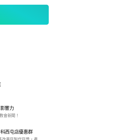
庭
壇影響力
教會新聞！
中科西屯店優惠群
#小仁泉採用天然非基改黃豆製作豆漿，產品天然具有特別養生及消費者的習慣下去製作飲品，寒天豆花，更是本店的招牌，想要了解更多優惠資訊歡迎加入小仁泉極品豆漿中科西屯店優惠群😘