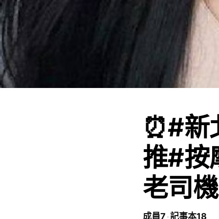
⏰#新
推#按
老司機
成員7
記事本18