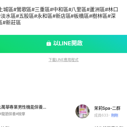
#土城區#鶯歌區#三重區#中和區#八里區#蘆洲區#林口
#淡水區#五股區#永和區#新店區#板橋區#樹林區#深
區#新莊區
以LINE開啟
下載LINE應用程式
*紫薇* 台北萬華專業男性機能保養，抓龍筋
茉莉Spa-二群
#龍筋保養#按摩
成員633
剛剛