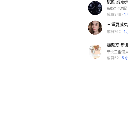
桃園 龍筋
#龍筋 #油壓
成員348
1
三重夏威夷
成員762
1
成員52
5 