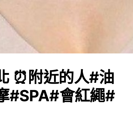
北 ⏰附近的人#油
摩#SPA#會紅繩#