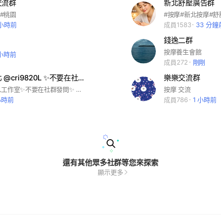
交流群
新北舒壓廣告群
 #桃園
#按摩#新北按摩#舒
 小時前
成員1583
33 分鐘
錢逸二群
按摩養生會館
 小時前
成員272
剛剛
抓龍筋 新北 @cri9820L ✨不要在社群發問✨
樂樂交流群
新北三重個人工作室✨不要在社群發問✨ 專營 筋脈 油壓刮痧 拔罐 抓龍筋 ‼️‼️加line:@cri9820L‼️‼️詢問 預約 @也要喔 ig:roromolly520
按摩 交流
小時前
成員786
1 小時前
還有其他眾多社群等您來探索
顯示更多