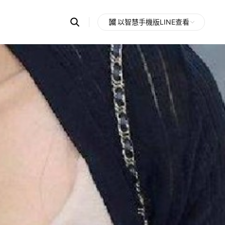
Search
以智慧手機版LINE查看
OpenChats
Open
or
search
messages
area