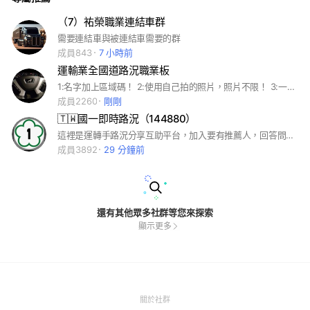
（7）𧙗榮職業連結車群
需要連結車與被連結車需要的群
成員843
7 小時前
運輸業全國道路況職業板
1:名字加上區域碼！ 2:使用自己拍的照片，照片不限！ 3:一般稱為西螺公園是哪裡？ PS:區域碼打再名字哪裡很多人打再答案區只會被退申請🙄️ 上面1跟2只要一種沒有設定好 3沒有正確回答 就會退你的申請 再次申請只要符合設定跟答案 就會讓你通過申請加入社群 歡迎大家多多利用群組，分享路況，討論業界資訊，互相交流。 申請被駁回，基本沒有按照要求設定，請好好看清楚要求設定完成然後申請！
成員2260
剛剛
🇹🇼國一即時路況（144880）
這裡是運轉手路況分享互助平台，加入要有推薦人，回答問題請打上他在社群的名稱
成員3892
29 分鐘前
還有其他眾多社群等您來探索
顯示更多
(Open
關於社群