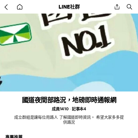
Go
share
se
LINE社群
back
to
home
國道夜間部路況，地磅即時通報網
成員1410
記事本4
成立群組是讓每位用路人 了解國道即時資訊。 希望大家多多提
供路況
專屬推薦