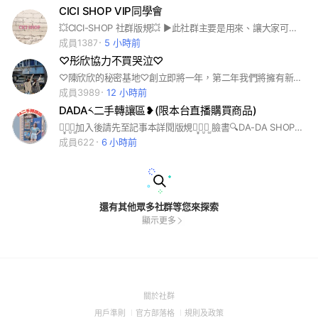
CICI SHOP VIP同學會
💥CICI-SHOP 社群版規💥 ▶️此社群主要是用來、讓大家可以一起分享穿搭、直播通知，這是專屬CI粉大家閒聊熱絡感情的小園地 ▶️入群設定名稱，煩請用FB姓名入群 ▶️如有查詢貨態、客服問題、詢問訂單，相關客服問題皆統一私訊CICI-SHOP 粉專，會有小编專人回覆，請勿在此發問🙃 感謝大家配合(two hearts) ※禁止項目： 1.請勿討論法律上不合法的項目。 2.請勿討論直銷、網路簽注或網路連鎖賺錢方法，等另類商業模式。 3.請勿在群組內相互辱罵、批評、攻擊、抹黑、挑釁 4.請勿討論政治、宗教、種族、性別…等議題 (即使與創業或事業經營有相關。 5.群組內發言請多注意禮節，發言請互相尊重 以上所有規定請群組內所有人員務必遵守 CICI-SHOP
成員1387
5 小時前
♡彤欣協力不買哭泣♡
♡陳欣欣的秘密基地♡創立即將一年，第二年我們將擁有新夥伴也擁有更多服飾風格的可能。
成員3989
12 小時前
DADA༨二手轉讓區❥(限本台直播購買商品)
ꪔ̤̥ꪔ̤̮ꪔ̤̫加入後請先至記事本詳閱版規ꪔ̤̥ꪔ̤̮ꪔ̤̫ 臉書🔍DA-DA SHOP服飾 #現貨直播 官方IG🔍dadashop_korean 官方LINE🔍@dada666
成員622
6 小時前
還有其他眾多社群等您來探索
顯示更多
(Open
關於社群
in
(Open
(Open
(Open
用戶準則
官方部落格
規則及政策