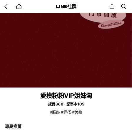
Go
share
se
LINE社群
back
to
home
愛摸粉粉VIP姐妹淘
成員860
記事本105
#服飾 #穿搭 #美妝
專屬推薦