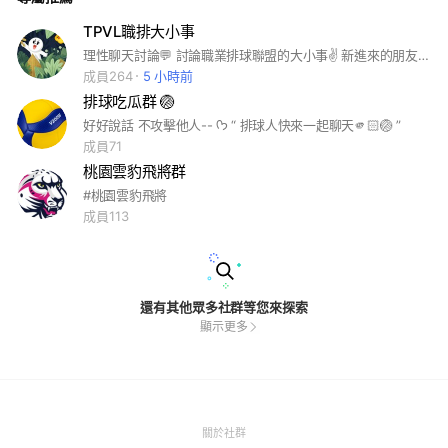
TPVL職排大小事
理性聊天討論💬 討論職業排球聯盟的大小事✌️ 新進來的朋友請先查閱記事本查看公告
成員264
5 小時前
排球吃瓜群 🏐
好好說話 不攻擊他人-- ᡣ𐭩 “ 排球人快來一起聊天🫵🏻🏐 ”
成員71
桃園雲豹飛將群
#桃園雲豹飛將
成員113
還有其他眾多社群等您來探索
顯示更多
(Open
關於社群