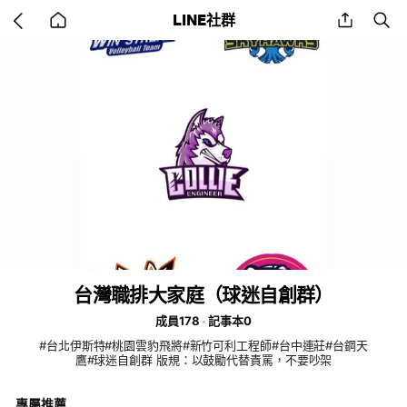
Go
share
se
LINE社群
back
to
home
台灣職排大家庭（球迷自創群）
成員178
記事本0
#台北伊斯特#桃園雲豹飛將#新竹可利工程師#台中連莊#台鋼天
鷹#球迷自創群 版規：以鼓勵代替責罵，不要吵架
專屬推薦