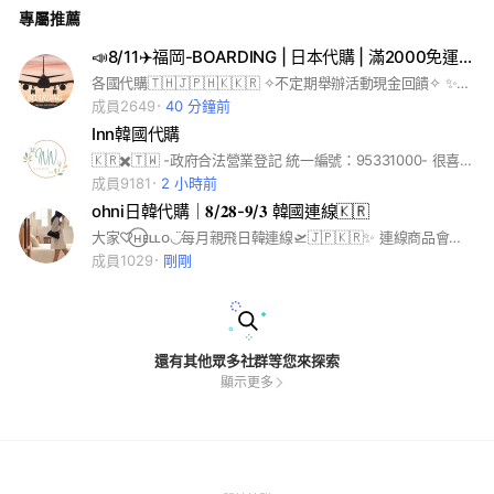
專屬推薦
📣8/11✈️福岡-BOARDING | 日本代購 | 滿2000免運💰
各國代購🇹🇭🇯🇵🇭🇰🇰🇷 ✧⁠不定期舉辦活動現金回饋✧ ✨滿2000免運💰 桃園面交 每個月親飛親帶✈️歡迎帶圖詢問😊 #日本代購#東京代購#大阪代購#沖繩代購#泰國代購#香港代購#日本連線#代購#選貨#日本#精品#球鞋#流行#藍瓶#拍立得底片相機#迪士尼#環球影城#寶可夢#奧特曼#三麗鷗#泡泡瑪特POP MART#超級瑪利歐#日本藥妝#御守#吉卜力#角落生物#扭蛋#一番賞#藥妝#零食#日用百貨#育兒用品#伴手禮
成員2649
40 分鐘前
Inn韓國代購
🇰🇷✖️🇹🇼 -政府合法營業登記 統一編號：95331000- 很喜歡買東西的大學生 所以希望可以幫大家買到喜歡的東西 韓國網站皆可以代購 美妝/衣服/褲子/鞋子 訂購私訊官方line ：@130pfwwu #美妝
成員9181
2 小時前
ohni日韓代購｜𝟖/𝟐𝟖-𝟗/𝟑 韓國連線🇰🇷
大家♡⃝ʜᴇʟʟᴏ◡̈每月親飛日韓連線🛫🇯🇵🇰🇷✨ 連線商品會在這裡發佈♡也歡迎許願你想要的清單🧾 退出則無法再加入不好意思><🫧 #日韓代購 #日本代購 #韓國代購
成員1029
剛剛
還有其他眾多社群等您來探索
顯示更多