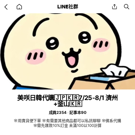
Go
share
se
LINE社群
back
to
home
美咲日韓代購🇯🇵🇰🇷7/25-8/1 濟州
+釜山🇰🇷
成員2354
記事本90
🌸用賣貨便下單 🌸有需要其他商品都可以私訊聊聊 🌸佛系代購
🌸需先匯款10%訂金 未滿100以100計算