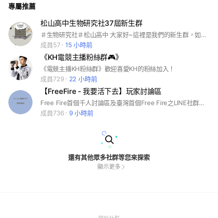
專屬推薦
單純好奇的人,都歡迎先加入我們的IG帳號！ 和一群擁有歡愉性
格的大家,享受每一個躲藏和發現的瞬間! 準備好了嗎？要開始躲
貓貓囉！
松山高中生物研究社37屆新生群
＃生物研究社＃松山高中 大家好~這裡是我們的新生群，如果有任何好奇的地方或是不理解的地方都歡迎提問!!
成員57
15 小時前
《KH電競主播粉絲群🎮》
《電競主播KH粉絲群》歡迎喜愛KH的粉絲加入！
成員729
22 小時前
【FreeFire - 我要活下去】玩家討論區
Free Fire首個千人討論區及臺灣首個Free Fire之LINE社群，於2020年6月23日所創立 #freefire #我要活下去
成員736
9 小時前
還有其他眾多社群等您來探索
顯示更多