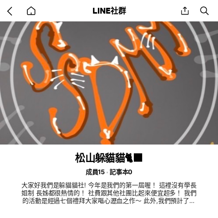
Go
share
se
LINE社群
back
to
home
松山躲貓貓🐈‍⬛
成員15
記事本0
大家好我們是躲貓貓社! 今年是我們的第一屆喔！ 這裡沒有學長
姐制 長姊都很熱情的！ 社費跟其他社團比起來便宜超多！ 我們
的活動是經過七個禮拜大家嘔心瀝血之作～ 此外,我們預計了一
些活動！希望你們期待😚 想在高中時期留下一段難忘的回憶嗎?
想顛覆你平凡的日常嗎?不管你是從哪裡發現我們的,還是對我們