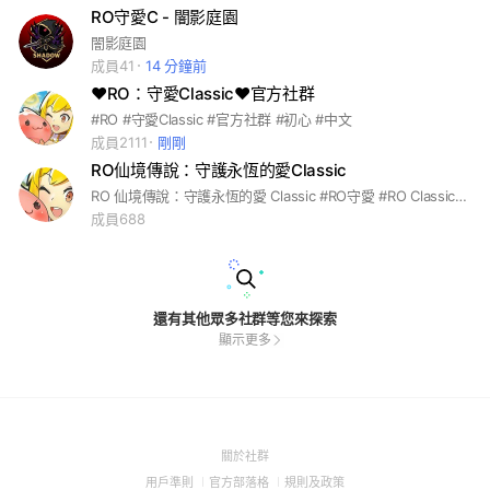
RO守愛C - 闇影庭園
闇影庭園
成員41
14 分鐘前
❤️RO：守愛Classic❤️官方社群
#RO #守愛Classic #官方社群 #初心 #中文
成員2111
剛剛
RO仙境傳說：守護永恆的愛Classic
RO 仙境傳說：守護永恆的愛 Classic #RO守愛 #RO Classic #RO守護永恆的愛 #RO 情懷 #放置 #休閒 #初心 #RO
成員688
還有其他眾多社群等您來探索
顯示更多
(Open
關於社群
in
(Open
(Open
(Open
用戶準則
官方部落格
規則及政策