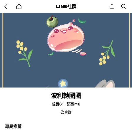
Go
share
se
LINE社群
back
to
home
波利轉圈圈
成員61
記事本6
公會群
專屬推薦