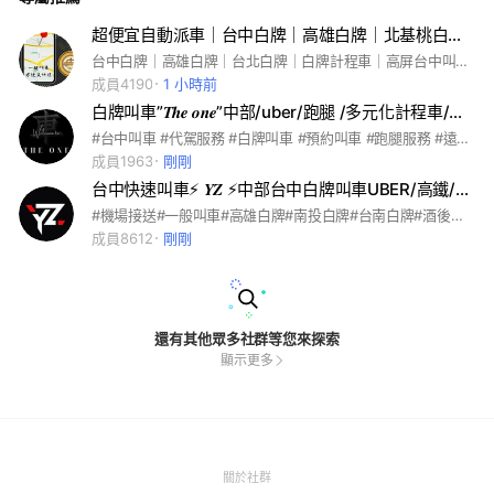
超便宜自動派車｜台中白牌｜高雄白牌｜北基桃白牌｜北中南超便宜白牌計程車｜多元化計程車｜台北桃園計程車
台中白牌｜高雄白牌｜台北白牌｜白牌計程車｜高屏台中叫車｜北中南搭車｜多元化｜高雄墾丁計程車｜高雄東港｜包車旅遊｜計程車｜ Uber ｜高雄白牌計程車｜台中白牌計程車｜電話叫車｜酒後代駕｜市區叫車｜ Line計程車｜台北白牌計程車｜桃園白牌計程車｜ Line 計程車｜台灣計程車｜台中代駕｜高雄代駕｜多元化計程車｜高雄計程車｜屏東計程車｜台南計程車｜嘉義計程車｜台中計程車｜新竹計程車｜台中租車｜高雄租車｜租車自駕｜平價租車｜資金需求｜小額貸款｜汽車貸款｜機車貸款｜商品貸款｜勞保貸款｜個人信用貸款｜企業貸款｜創業貸款｜房屋土地一二三胎｜民間轉銀行｜手機貸款
成員4190
1 小時前
白牌叫車”𝑻𝒉𝒆 𝒐𝒏𝒆”中部/uber/跑腿 /多元化計程車/代駕/台灣大車隊/55688/小黃
#台中叫車 #代駕服務 #白牌叫車 #預約叫車 #跑腿服務 #遠程接送 #包車旅遊 #上下車任一地址在中部即可派車
成員1963
剛剛
台中快速叫車⚡️ 𝒀𝒁 ⚡️中部台中白牌叫車UBER/高鐵/機場接送/代駕/跑腿/台中叫車多元計程車
#機場接送#一般叫車#高雄白牌#南投白牌#台南白牌#酒後代駕#包車旅遊#簡易搬家#台北白牌#台中白牌#高雄叫車#南投叫車#白牌叫車#9人座機場接送#九人座機場接送#商務阿法
成員8612
剛剛
還有其他眾多社群等您來探索
顯示更多
(Open
關於社群