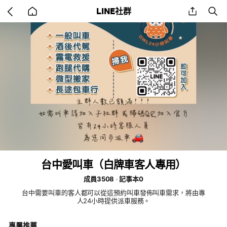
Go
share
se
LINE社群
back
to
home
台中愛叫車（白牌車客人專用）
成員3508
記事本0
台中需要叫車的客人都可以從這預約叫車發佈叫車需求，將由專
人24小時提供派車服務。
專屬推薦