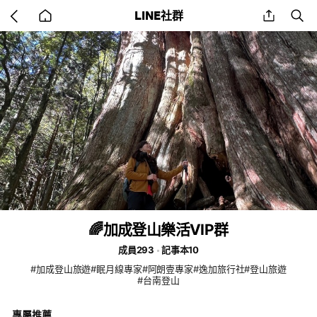
Go
share
se
LINE社群
back
to
home
🌈加成登山樂活VIP群
成員293
記事本10
#加成登山旅遊#眠月線專家#阿朗壹專家#逸加旅行社#登山旅遊
#台南登山
專屬推薦