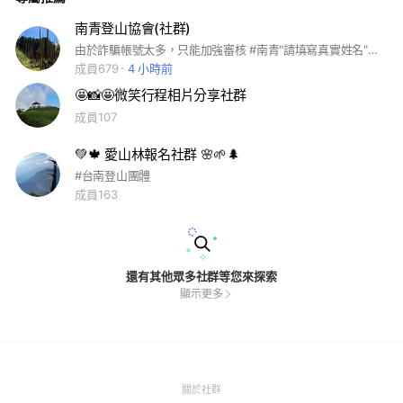
南青登山協會(社群)
由於詐騙帳號太多，只能加強審核 #南青"請填寫真實姓名"，並聯絡南青報名處line:680dick
成員679
4 小時前
🤩📸🤩微笑行程相片分享社群
成員107
💚🍁 愛山林報名社群 🌸🌱🌲
#台南登山團體
成員163
還有其他眾多社群等您來探索
顯示更多
(Open
關於社群