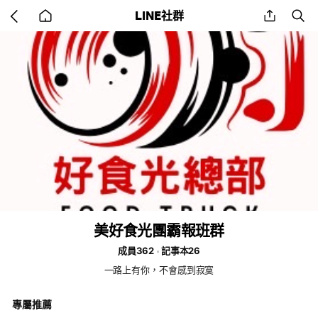
Go
share
se
LINE社群
back
to
home
美好食光團霸報班群
成員362
記事本26
一路上有你，不會感到寂寞
專屬推薦