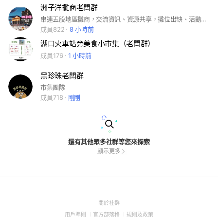
洲子洋攤商老闆群
串連五股地區攤商，交流資訊、資源共享，攤位出缺、活動通知一手掌握！
成員822
8 小時前
湖口火車站旁美食小市集（老闆群）
成員176
1 小時前
黑珍珠老闆群
市集團隊
成員718
剛剛
還有其他眾多社群等您來探索
顯示更多
(Open
關於社群
in
(Open
(Open
(Open
用戶準則
官方部落格
規則及政策