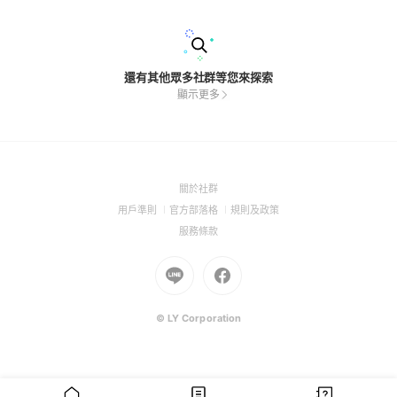
務(+150~200) 🔺提供蝦皮貨到付款或刷卡(加手續費5%) 🔺提
供代購商品,需付全額後下訂(14-25天左右到貨) 🔺購買前請再三
考慮,不接受在哪看到便宜後要求退款 🔺尺寸不合適僅提供換尺
寸不接受退款,請深思熟慮。 🔺提供更換尺寸服務,請保持商品完
整含吊牌 🔺附上更換運費100$(60運費40小幫手處理費 🔺賣家
還有其他眾多社群等您來探索
檢查商品無誤後寄出。 🔺社團不賣假貨,貨源大部分為國外公司
顯示更多
貨(美,歐,日,中均保證為正品,請放心購買) 🔺購買商品可直接帶
圖私訊,我都看得到也會快速回覆 🔺問了商品不要購買也可以,但
切勿已讀不回不讀不回 🔺已讀(不讀)不回客人下次要購買商品別
怪我不理你 🔺預購商品為保障你我權益,付完訂金後才會下訂 🔺
之前遇過太多口頭買商品的客人,貨到了又不讀不回,耍賴不付款,
惡劣放鳥,我會直接公告各大社團封鎖你 🔺想到再補充
(Open
關於社群
in
(Open
(Open
(Open
用戶準則
官方部落格
規則及政策
a
in
in
in
(Open
服務條款
new
a
a
a
in
window)
new
Go
new
Go
new
a
window)
to
window)
to
window)
new
Line
Facebook
window)
(Open
(Open
© LY Corporation
in
in
a
a
new
new
window)
window)