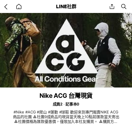
Go
share
se
LINE社群
back
to
home
Nike ACG 台灣現貨
成員2
記事本0
#Nike #ACG #爬山 #運動 #球鞋 歡迎來到專門販賣NIKE ACG
商品的社團 🔺社團9成商品均現貨當天晚上10點前匯款當天寄出
🔺社團價格為匯款優惠價，僅限加入本社友購買。 🔺購買方式
採匯款後店到店(7-11為主,全家為輔)。 🔺包裹弄丟店到店賠償
為1000,請自行承擔風險 🔺如怕包裹搞丟也提供自費黑貓宅配服