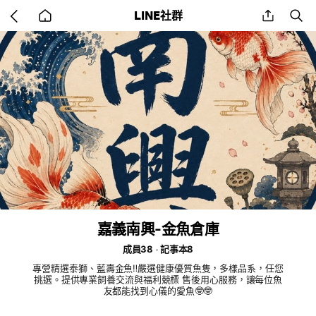
Go
share
se
LINE社群
back
to
home
嘉義南興-金魚倉庫
成員38
記事本8
專營精選泰獅、藍壽金魚‼️嚴選健康優質魚隻，多樣品系，任您
挑選。提供專業飼養交流與福利競標 售後用心服務，讓每位魚
友都能找到心儀的愛魚🤓🤓