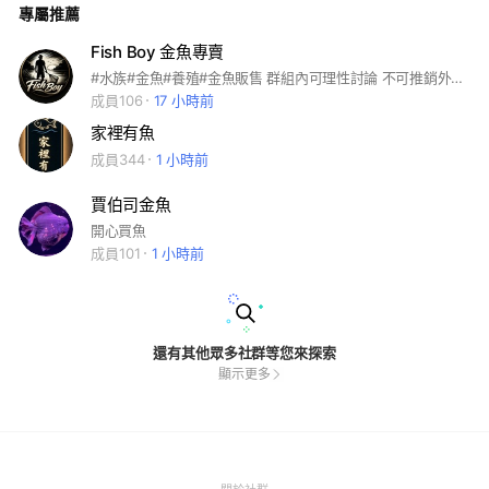
專屬推薦
Fish Boy 金魚專賣
#水族#金魚#養殖#金魚販售 群組內可理性討論 不可推銷外來魚 詢價 找魚 請直接私訊官方fb
成員106
17 小時前
家裡有魚
成員344
1 小時前
賈伯司金魚
開心買魚
成員101
1 小時前
還有其他眾多社群等您來探索
顯示更多