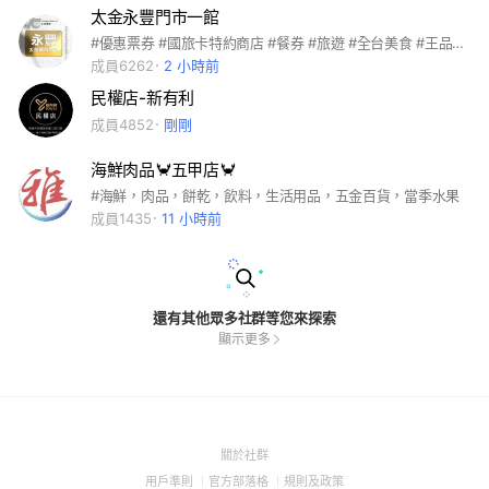
太金永豐門市一館
#優惠票券 #國旅卡特約商店 #餐券 #旅遊 #全台美食 #王品系列 #萬豪酒店 #饗食天堂 #海港系列 #吃喝玩樂 #住宿券 #各大樂園 #飯店 #連鎖餐飲 #家樂福禮券 #7-11商品卡 #離島旅遊 #國內旅遊 #機票 #船票 #小琉球 #團媽合作 #親子同樂 #電子券 #實體通路 #代訂房 #船票 #自由行 #客製化旅遊 #簽證 #KOL合作 #多元支付 #全球網卡 #即買即用 #團購 #公司行號 #職工福委 #員工聚餐 #自助餐 #福利
成員6262
2 小時前
民權店-新有利
成員4852
剛剛
海鮮肉品🦀五甲店🦀
#海鮮，肉品，餅乾，飲料，生活用品，五金百貨，當季水果
成員1435
11 小時前
還有其他眾多社群等您來探索
顯示更多
(Open
關於社群
in
(Open
(Open
(Open
用戶準則
官方部落格
規則及政策