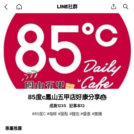
Go
share
se
LINE社群
back
to
home
85度c鳳山五甲店好康分享🎂
成員1235
記事本12
#85度C #咖啡 #甜點 #麵包 #優惠 #團購
專屬推薦