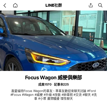
Go
share
se
LINE社群
back
to
home
Focus Wagon 威梗俱樂部
成員1570
記事本225
喜愛福特Focus Wagon的車友、準車友歡迎來聊天討論 #Ford
#Focus #Wagon #威梗 #升級 #改裝 #帥車照 #交流 #聊天 #洗
車 #小聚 嚴禁騷擾 理性聊天