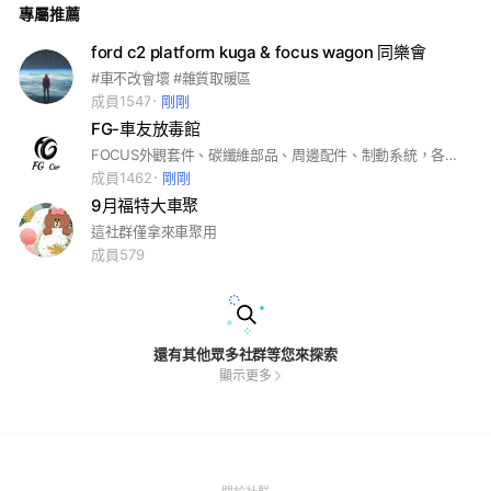
專屬推薦
ford c2 platform kuga & focus wagon 同樂會
#車不改會壞 #雜質取暖區
成員1547
剛剛
FG-車友放毒館
FOCUS外觀套件、碳纖維部品、周邊配件、制動系統，各式品牌輪框
成員1462
剛剛
9月福特大車聚
這社群僅拿來車聚用
成員579
還有其他眾多社群等您來探索
顯示更多