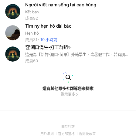
Người việt nam sống tại cao hùng
Kết bạn
成員92
Tìm ny hẹn hò đài bắc
Hẹn hò
成員31
10 小時前
🏆湖口僑生-打工群組✨
這是為【新竹-湖口-苗栗】外籍學生，寒暑假工作。若有朋友要工作，請邀請他們進來~~
成員60
還有其他眾多社群等您來探索
顯示更多
(Open
關於社群
in
(Open
(Open
(Open
用戶準則
官方部落格
規則及政策