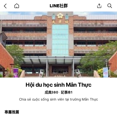
Go
share
se
LINE社群
back
to
home
Hội du học sinh Mẫn Thực
成員380
記事本1
Chia sẻ cuộc sống sinh viên tại trường Mẫn Thực
專屬推薦