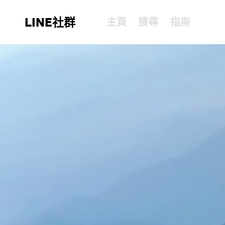
LINE社群
主頁
搜尋
指南