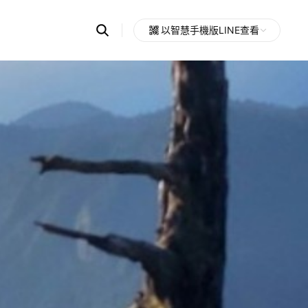
Search
以智慧手機版LINE查看
OpenChats
Open
or
search
messages
area