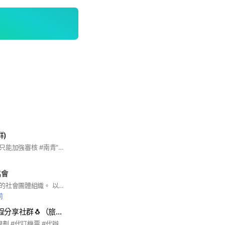
群)
由於詐騙帳號太多，只能加強審核 #南青"請填寫真實姓名"，並聯絡南青報名處line:680dick
協會
本會為非營利為目地的社會團體組織。 以推動全民運動及社會救濟事項為主辦登山/健行…等活動，讓會員達到身心靈健康
前
國君旅行社-🐧行程分享社群🐧（旅行社/遊覽車/交通車）
#國內外旅遊 #行程規劃 #代訂機票 #代辦護照 #代辦簽證 #機場接送 #大巴 #遊覽車 #交通車 #旅行社 #國君 #旅遊品牌 #台南