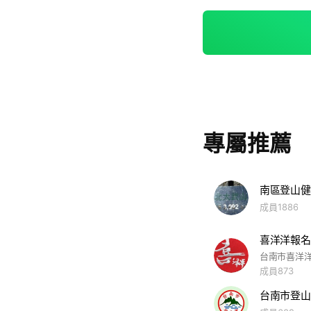
專屬推薦
南區登山健
成員1886
喜洋洋報名
成員873
台南市登山