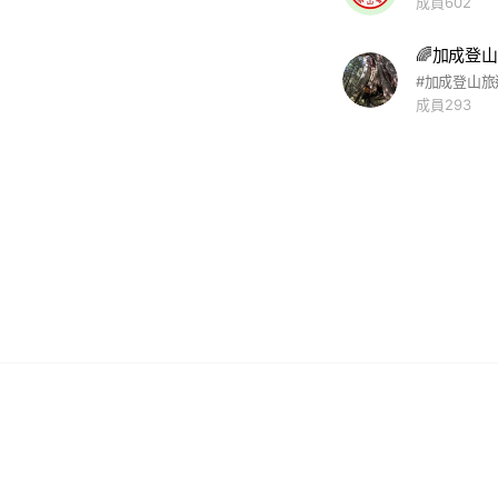
成員602
🌈加成登山
成員293