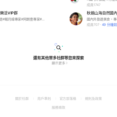
成員1747
樂活VIP群
秋娟山海自然國
#加成登山旅遊#眠月線專家#阿朗壹專家#逸加旅行社#登山旅遊#台南登山
國內外旅遊美食，專
成員707
49 分鐘前
還有其他眾多社群等您來探索
顯示更多
(Open
(Open
(Open
(Open
關於社群
用戶準則
官方部落格
規則及政策
in
in
in
in
(Open
服務條款
a
a
a
a
in
new
new
new
new