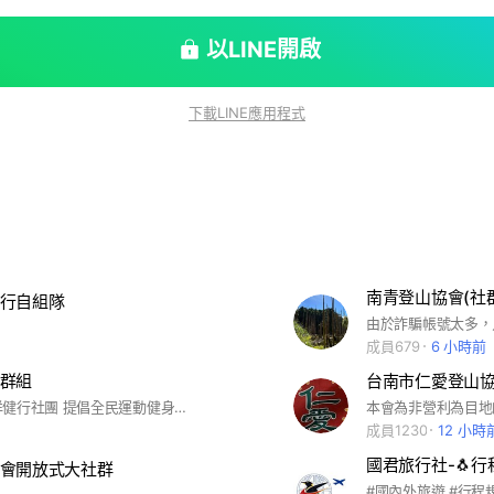
以LINE開啟
下載LINE應用程式
南青登山協會(社
行自組隊
成員679
6 小時前
群組
台南市仁愛登山
台南市喜洋洋健行社團 提倡全民運動健身，擴展同好視野，增進朋友間交流。
成員1230
12 小時
會開放式大社群