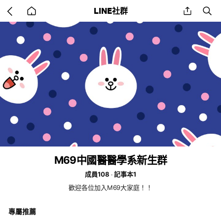
Go
share
se
LINE社群
back
to
home
M69中國醫醫學系新生群
成員108
記事本1
歡迎各位加入M69大家庭！！
專屬推薦