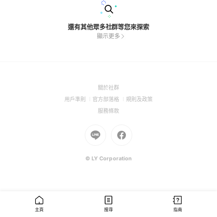
還有其他眾多社群等您來探索
顯示更多
(Open
關於社群
in
(Open
(Open
(Open
用戶準則
官方部落格
規則及政策
a
in
in
in
(Open
服務條款
new
a
a
a
in
window)
new
Go
new
Go
new
a
window)
to
window)
to
window)
new
Line
Facebook
window)
(Open
(Open
© LY Corporation
in
in
a
a
new
new
window)
window)
主頁
搜尋
指南