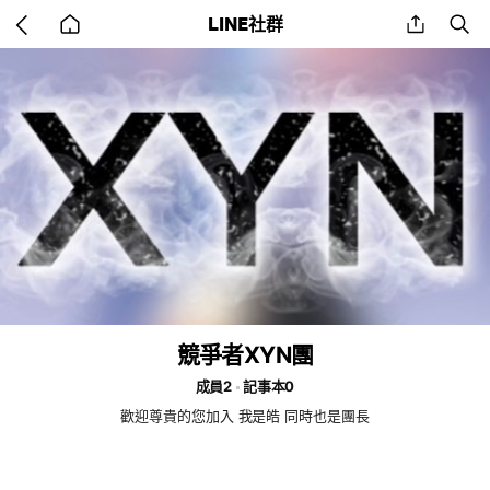
Go
share
se
LINE社群
back
to
home
競爭者XYN團
成員2
記事本0
歡迎尊貴的您加入 我是皓 同時也是團長