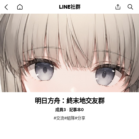
Go
share
se
LINE社群
back
to
home
明日方舟：終末地交友群
成員3
記事本0
#交流#組隊#分享