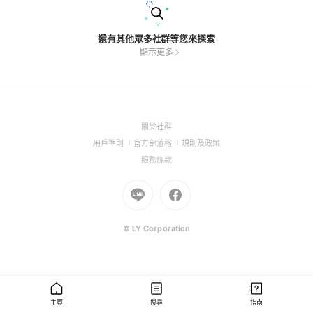
還有其他眾多社群等您來探索
顯示更多
(Open
關於社群
in
(Open
(Open
(Open
用戶準則
官方部落格
規則及政策
a
in
in
in
(Open
服務條款
new
a
a
a
in
window)
new
Go
new
Go
new
a
window)
to
window)
to
window)
new
Line
Facebook
window)
(Open
(Open
© LY Corporation
in
in
a
a
new
new
window)
window)
主頁
搜尋
指南