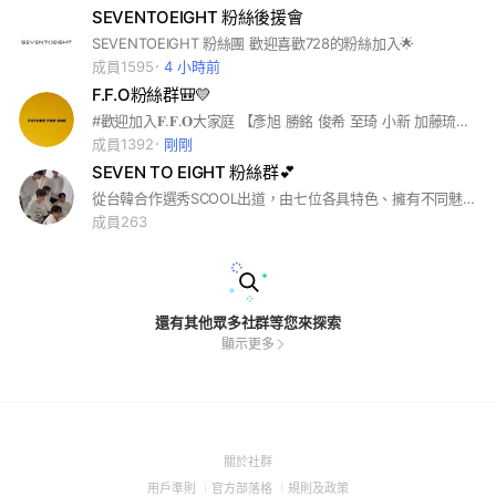
SEVENTOEIGHT 粉絲後援會
SEVENTOEIGHT 粉絲團 歡迎喜歡728的粉絲加入🌟
成員1595
4 小時前
F.F.O粉絲群🎒💛
#歡迎加入𝐅.𝐅.𝐎大家庭 【彥旭 勝銘 俊希 至琦 小新 加藤琉士 鈞嘉】 進群可以活躍跟大家聊天～ 有事IG:@_.eyuuu@0518__0619__
成員1392
剛剛
SEVEN TO EIGHT 粉絲群💕
從台韓合作選秀SCOOL出道，由七位各具特色、擁有不同魅力的成員一同組成SEVEN TO EIGHT💕 #SCOOL #SEVENTOEIGHT #7to8 #麒文 #帝翁 #美祥 #學駿 #柏佑 #義翔 #鎮佑
成員263
還有其他眾多社群等您來探索
顯示更多
(Open
關於社群
in
(Open
(Open
(Open
用戶準則
官方部落格
規則及政策