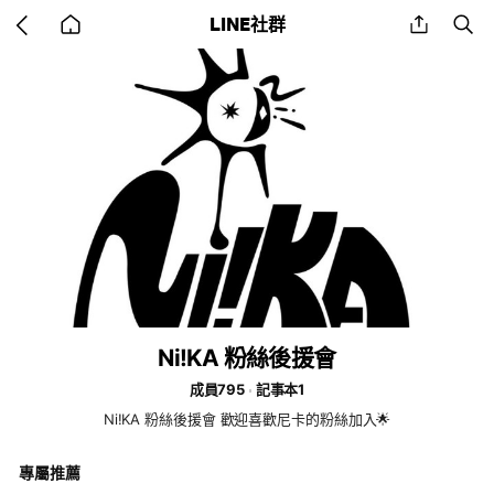
Go
share
se
LINE社群
back
to
home
Ni!KA 粉絲後援會
成員795
記事本1
Ni!KA 粉絲後援會 歡迎喜歡尼卡的粉絲加入🌟
專屬推薦